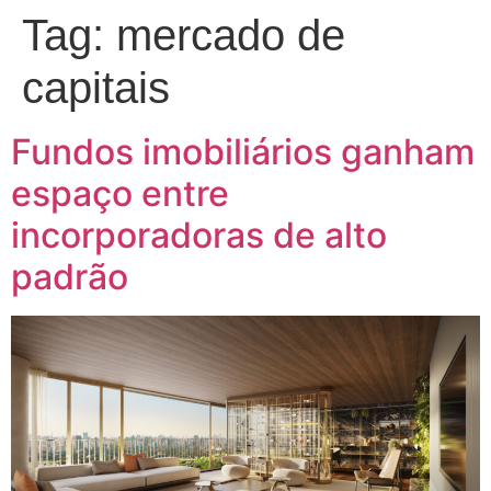
Tag:
mercado de
capitais
Fundos imobiliários ganham
espaço entre
incorporadoras de alto
padrão