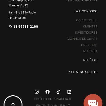
Rua Tabapuã, 422,
1º andar, Cj. 12
FALE CONOSCO
Itaim Bibi | São Paulo
SP 04533-001
CORRETORES
11 96618‑2169
CLIENTES
INVESTIDORES
VIZINHOS DE OBRAS
PARCERIAS
IMPRENSA
NOTÍCIAS
PORTAL DO CLIENTE
POLÍTICA DE PRIVACIDADE
©2025 GLOBAL REALTY