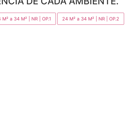
ÊNCIA DE CADA AMBIENTE.
 M² a 34 M² | NR | OP.1
24 M² a 34 M² | NR | OP.2