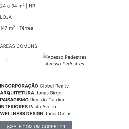
2
24 a 34 m
| NR
LOJA
2
147 m
| Térrea
ÁREAS COMUNS
Acesso Pedestres
INCORPORAÇÃO
Global Realty
ARQUITETURA
Jonas Birger
PAISAGISMO
Ricardo Cardim
INTERIORES
Paula Aveiro
WELLNESS DESIGN
Tania Ginjas
FALE COM UM CORRETOR