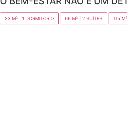
O BEM-ESTAR NÃO É UM DET
33 M² | 1 DORMITÓRIO
66 M² | 2 SUÍTES
115 M²