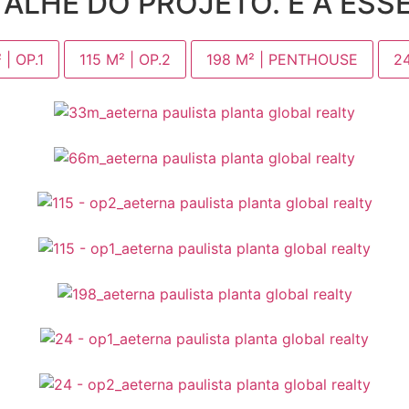
ALHE DO PROJETO. É A ESS
 | OP.1
115 M² | OP.2
198 M² | PENTHOUSE
24