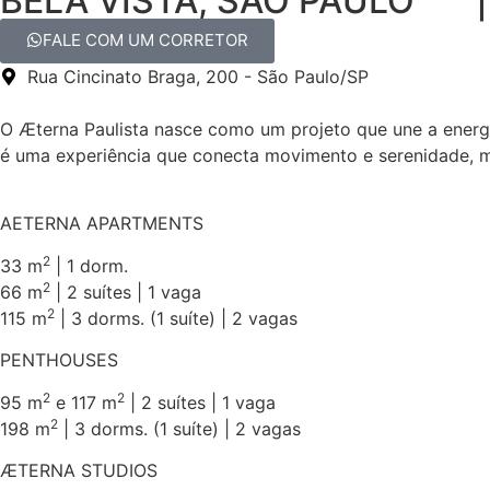
BELA VISTA, SÃO PAULO 
FALE COM UM CORRETOR
Rua Cincinato Braga, 200 - São Paulo/SP
O Æterna Paulista nasce como um projeto que une a energi
é uma experiência que conecta movimento e serenidade, m
AETERNA APARTMENTS
2
33 m
| 1 dorm.
2
66 m
| 2 suítes | 1 vaga
2
115 m
| 3 dorms. (1 suíte) | 2 vagas
PENTHOUSES
2
2
95 m
e 117 m
| 2 suítes | 1 vaga
2
198 m
| 3 dorms. (1 suíte) | 2 vagas
ÆTERNA STUDIOS